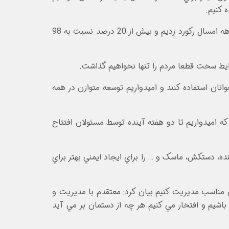
 کنيم.
مديرعامل شرکت ملي صنايع مس ايران گفت: مس در سال 98 نسبت به 97 بيش از دو و نيم برابر صادرات داشت و در سه ماهه امسال رکورد زديم و بيش از 20 درصد نسبت به 98
ايط سخت قطعا مردم را تنها نخواهيم گذاشت.
ن مصنوعي را به پايان رسانده ايم تا جوانان استفاده کنند و اميدواريم توسعه متوازن در همه
ي در رفسنجان ايجاد کرده که اميدواريم تا دو هفته آينده توسط مسئولان افتتاح
 کننده، دستکش، ماسک و … را براي ايجاد ايمني بهتر براي
ي مناسب مديريت کنيم بيان کرد: معتقدم با مديريت و
باشيم و افتخار مي کنيم هر چه از دستمان بر مي آيد