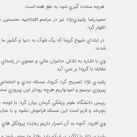
هرچه سخت گيري شود به نفع همه است
حميدرضا رشيدي‌نژاد نيز در مراسم افتتاحيه نخستين
اظهار کرد:
در ابتداي شيوع کرونا که يک شوک به دنيا و کشور ما 
شدند.
وي با اشاره به تلاش حاميان مالي و معنوي در راستاي م
مقابله با کرونا بر نمي آيد.
رشيدي نژاد تصريح کرد: کرونا، مسئله جدي و اجتماعي
پيروزي برسيم و اميدواريم هرچه زودتر اين پيروزي مح
رييس دانشگاه علوم پزشکي کرمان بيان کرد: با توجه ب
بچرخد و لازم است اين مسئله فراموش نشود و با عناي
وي افزود: آنچه به آن اصرار داريم رعايت پروتکل ه
رشيدي نژاد با تاکيد بر اينکه بايد رفتار ما عوض شود