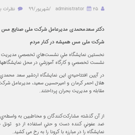
administrator
۲۵/شهریور/۹۹
نظرات ب
دکتر سعدمحمدی مدیرعامل شرکت ملی صنایع مس ایران
شرکت ملی مس همیشه در کنار مردم
نشست تخصصي و کارگاه آموزشي در محل نمايشگاههاي 
در آيين افتتاحيه‌ي اين نمايشگاه اردشير سعد محم
هلال احمر کرمان و اميرحسين سعيد، مديرعامل شرکت ن
مقابله و مديريت بحران پرداختند.
از آن گذشته مشارکت‌کنندگان و مخاطبين به واسطه‌ي 
ضد عفوني کننده دست و حتي استفاده از دو تونل ض
نمايشگاه را در مبارزه با کرونا را به رخ مي کشيد.