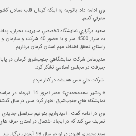
معرفي کنيم.
سعيد برگزاري نمايشگاه تخصصي مديريت بحران، پدافند 
راستاي تحقق اهداف مهم استان کرمان برداريم.
مديرعامل شرکت نمايشگاهي جنوب‌شرق کرمان در پايان 
جيرفت در مجلس اسلامي تشکر کرد.
شرکت ملي مس هميشه در کنار مردم
«اردشير سعدمحمدي» 
نمايشگاه هاي جنوب‌شرق اظهار کرد: مس در سال گذشته رکورد 250 هزار تن توليد کاتد را زد و اميدواريم امسال بتوانيم از 280 هزار تن مس کاتدي
تعريف مي کند که در ايجاد اشتغال در استان حرف هاي