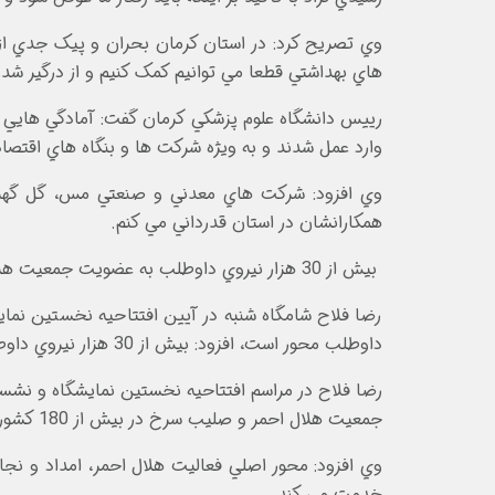
وي تصريح کرد: در استان کرمان بحران و پيک جدي از ا
هاي بهداشتي قطعا مي توانيم کمک کنيم و از درگير شدن
رييس دانشگاه علوم پزشکي کرمان گفت: آمادگي هايي ک
وارد عمل شدند و به ويژه شرکت ها و بنگاه هاي اقتصادي
وي افزود: شرکت هاي معدني و صنعتي مس، گل گهر و 
همکارانشان در استان قدرداني مي کنم.
بيش از 30 هزار نيروي داوطلب به عضويت جمعيت هلال احمر کرمان در آمده اند
رضا فلاح شامگاه شنبه در آيين افتتاحيه نخستين نم
داوطلب محور است، افزود: بيش از 30 هزار نيروي داوطلب به عضويت جمعيت هلال احمر کرمان در آمده اند.
رضا فلاح در مراسم افتتاحيه نخستين نمايشگاه و نشس
جمعيت هلال احمر و صليب سرخ در بيش از 180 کشور دنيا در درمان و توانبخشي، آموزش هاي همگاني، امداد و نجات، جوانان و داوطلبان فعاليت مي کند.
وي افزود: محور اصلي فعاليت هلال احمر، امداد و نج
خدمت مي کند.