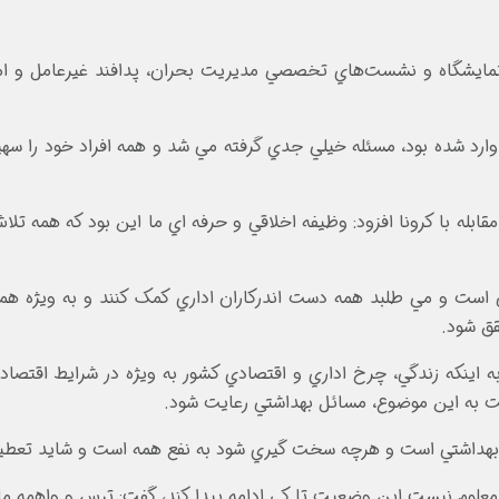
 نمايشگاه و نشست‌هاي تخصصي مديريت بحران، پدافند غيرعامل و ا
وارد شده بود، مسئله خيلي جدي گرفته مي شد و همه افراد خود را سه
قابله با کرونا افزود: وظيفه اخلاقي و حرفه اي ما اين بود که همه تلا
 است و مي طلبد همه دست اندرکاران اداري کمک کنند و به ويژه هم
قق شود.
ه اينکه زندگي، چرخ اداري و اقتصادي کشور به ويژه در شرايط اقتصا
ت به اين موضوع، مسائل بهداشتي رعايت شود.
اي بهداشتي است و هرچه سخت گيري شود به نفع همه است و شايد تعطي
 و معلوم نيست اين وضعيت تا کي ادامه پيدا کند، گفت: ترس و واهمه 