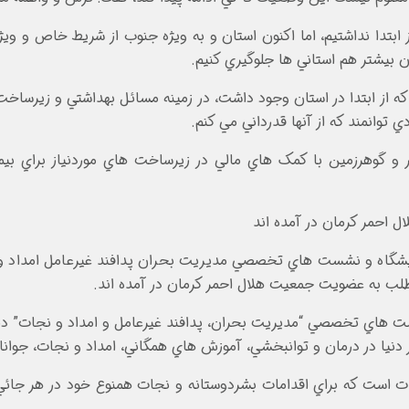
بتدا نداشتيم، اما اکنون استان و به ويژه جنوب از شريط خاص و ويژ
 بيشتر هم استاني ها جلوگيري کنيم.
ه از ابتدا در استان وجود داشت، در زمينه مسائل بهداشتي و زيرساخت
 توانمند که از آنها قدرداني مي کنم.
گوهرزمين با کمک هاي مالي در زيرساخت هاي موردنياز براي بيمار
ايشگاه و نشست هاي تخصصي مديريت بحران پدافند غيرعامل امداد و ن
ت هاي تخصصي “مديريت بحران، پدافند غيرعامل و امداد و نجات” در 
ات است که براي اقدامات بشردوستانه و نجات همنوع خود در هر جائي