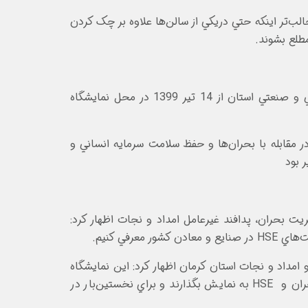
لب‌تر اينکه حتي دريکي از سالن‌ها علاوه بر چک کردن
طلع بشوند.
(CAPRREEX)، با حضور مسئولان استاني و نمايندگان استاني در مجلس شوراي اسلامي و همچنين شرکت‌هاي بزرگ معدني و صنعتي استان از 14 تير 1399 در محل نمايشگاه
مکانات و توانايي‌هاي آنها در مقابله با بحران‌ها و حفظ سلامت سرمايه انساني و
 بحران، پدافند غيرعامل امداد و نجات اظهار کرد:
في کنيم.
مداد و نجات استان کرمان اظهار کرد: اين نمايشگاه
با عنوان مديريت بحران، پدافند غيرعامل امداد و نجات است که شرکت‌ها بتوانند توانايي‌هاي خود را در عرصه مديريت بحران و HSE به نمايش بگذارند و براي نخستين‌بار در