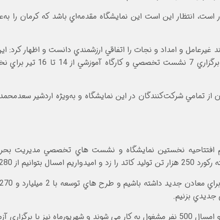
غيرعامل و امداد و نجات را اتفاقي ارزشمندي دانست و اظهار کرد: ا
به متراژ 4500 متر و با حضور 0
از تمامي شرکت‌کنندگان در اين نمايشگاه و به‌ويژه اردشير سعدمحم
عصر امروز 14 تيرماه در مراسم افتتاحيه نخستين نمايشگاه و نشست هاي تخصصي م
 در کشور عبور کنيم.
 جديدي بزنيم.