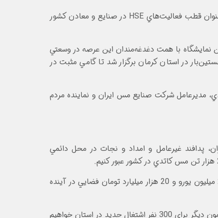
وي ادامه داد: باتوجه به اينکه کرمان قلب معادن کشور است، انتظار اين است اين نمايشگاه مقدمه‌اي باشد که کرمان را به‌عنوان قطب فعاليت‌هاي HSE در صنايع و معادن کشور
ين نمايشگاه با همت دغدغه‌مندان اين عرصه در وسعتي
4 شرکت و سازمان و برگزاري 7 نشست تخصصي و کارگاه آموزشي از 14 تا 16 تير براي نخستين‌بار در استان کرمان برگزار شد تا گامي مثبت در
دي، مديرعامل شرکت صنايع مس ايران و نماينده مردم
ديريت بحران، پدافند غيرعامل و امداد و نجات در محل دائمي
وي در ادامه گفت : اميدواريم بتوانيم سرفصل جديدي براي معادن جديد داشته باشيم و طرح هاي توسعه با 2 ميليارد و 270 ميليون يورو و 20 هزار ميليارد تومان فضايي در آينده
سعدمحمدي افزود: در اواخر سال 98 آزموني برگزار شد و امسال 500 نفر مشغول به کار مي شوند و شهريورماه نيز با برگزاري آزمون ديگر براي 300 نفر اشتغال جديد در استان خواهيم