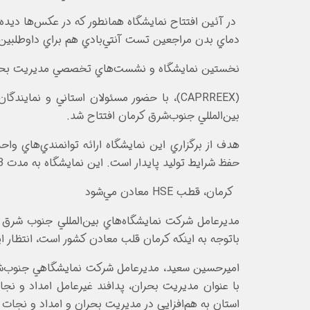
در آئين افتتاح نمايشگاه همانطور که در عکس‌ها ديده 
دماي بدن مراجعين تست آنتي‌بادي هم براي داوطلبين مه
نخستين نمايشگاه و نشست‌هاي تخصصي مديريت بحران،
بين‌المللي جنوب‌شرق کرمان افتتاح شد.
حفظ شرايط توليد پايدار است. اين نمايشگاه به مدت 3 روز از 14 تا 16 تير در محل نمايشگاه بين‌المللي جنوب شرق کرمان داير بود
کرمان، قطب HSE معادن مي‌شود
مديرعامل شرکت نمايشگاه‌هاي بين‌المللي جنوب شرق 
باتوجه به اينکه کرمان قلب معادن کشور است، انتظار اين است اين نماي
اميرحسين سعيد، مديرعامل شرکت نمايشگاهي جنوب‌شرق 
استان به هم‌افزايي در مديريت بحران و امداد و نجات 