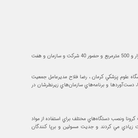
نخستين نمايشگاه ملي نشست‌هاي تخصصي مديريت بحران، پدافند غيرعامل و امداد و نجات در فضايي به مساحت چهار هزار و 500 مترمربع و حضور 40 شرکت و سازمان و هفت
اه علوم پزشکي کرمان ، رضا فلاح مديرعامل جمعيت
دست‌آوردها و برنامه‌هاي سازمان‌هاي زيرنطرشان در
رونا ونصب دستگاه‌هاي مختلف براي استفاده از مواد
 زيادي مي کردند و جديت مسولين و برپا کنندگان