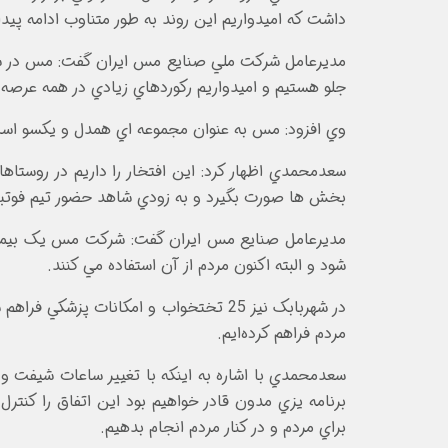
داشت که اميدواريم اين روند به طور متناوب ادامه پيدا 
جلو هستيم و اميدواريم رکوردهاي زيادي در همه عرصه 
وي افزود: مس به عنوان مجموعه اي همدل و يکسو است 
بخش ها صورت بگيرد و به زودي شاهد حضور تيم فوتبال
شود و البته اکنون مردم از آن استفاده مي کنند.
در شهربابک نيز 25 تختخواب و امکانات
مردم فراهم کرده‌ايم.
سعدمحمدي با اشاره به اينکه با تغيير ساعات شيفت و 
برنامه يزي مدون قادر خواهيم بود اين اتفاق را کنتر
براي مردم و در کنار مردم انجام بدهيم.