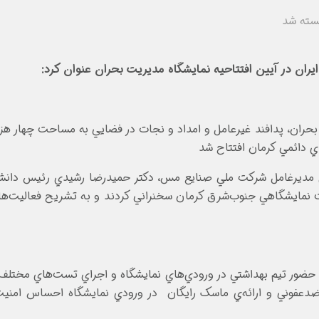
سته شد
 در آیین افتتاحیه نمایشگاه مدیریت بحران عنوان کرد:
دائمي کرمان افتتاح شد
دي مديرغامل شرکت ملي صنايع مس، دکتر حميدرضا رشيدي رئيس دانشگ
مايشگاهي جنوب‌شرق کرمان سخنراني کردند و به تشريح فعاليت‌ها، 
حضور تيم بهداشتي در ورودي‌هاي نمايشگاه و اجراي تست‌هاي مختلف ک
دعفوني و ارائه‌ي ماسک رايگان در ورودي نمايشگاه احساس امنيت