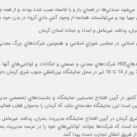
مي‌شود صندلي‌ها در فضاي باز و با فاصله نصب شده بودند و از همه جا
يا بود و مي‌توانستند همانجا از وجود آنتي بادي کرونا در بدن خود م
 پدافند غيرعامل و امداد و نجات استان کرمان
هدف از برگزاري اين نمايشگاه ارائه توانمندي‌هاي واحدهايHSE شرکت‌هاي معدني و صنعتي و ا
کشور در آيين افتتاح نخستين نمايشگاه و نشست‌هاي تخصصي مديريت
شگاه مقدمه‌اي باشد که کرمان را به‌عنوان قطب فعاليت‌هاي HSE در صنايع و معادن کشور معر
کرمان در آيين افتتاح نمايشگاه مديريت بحران، پدافند غيرعامل و ا
از طريق انتقال تجارب دست پيدا کنند.