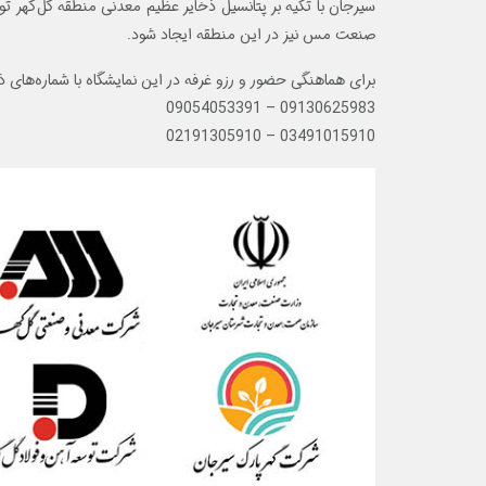
سیرجان با تکیه بر پتانسیل ذخایر عظیم معدنی منطقه گل‌گهر ت
صنعت مس نیز در این منطقه ایجاد شود.
برای هماهنگی حضور و رزو غرفه در این نمایشگاه با شماره‌های ذ
09130625983 – 09054053391
03491015910 – 02191305910