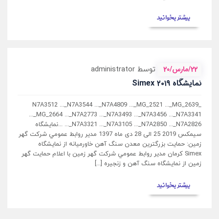
بیشتر بخوانید
22/مارس/20
توسط administrator
نمایشگاه ۲۰۱۹ Simex
_N7A3512 ..._N7A3544 ..._N7A4809 ..._MG_2521 ..._MG_2639
..._MG_2664 ..._N7A2773 ..._N7A3493 ..._N7A3456 ..._N7A3341
..._N7A3321 ..._N7A3105 ..._N7A2850 ..._N7A2826 ...نمایشگاه
سیمکس 2019 25 الی 28 دی ماه 1397 مدير روابط عمومي شرکت گهر
زمين: حمايت بزرگترين معدن سنگ آهن خاورميانه از نمايشگاه
Simex کرمان مدير روابط عمومي شرکت گهر زمين با اعلام حمايت گهر
زمين از نمايشگاه سنگ آهن و زنجيره [...]
بیشتر بخوانید