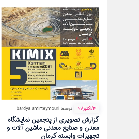
12/اکتبر/21
توسط bardya amirteymouri
گزارش تصویری از پنجمین نمایشگاه
معدن و صنایع معدنی ماشین آلات و
تجهیزات وابسته کرمان